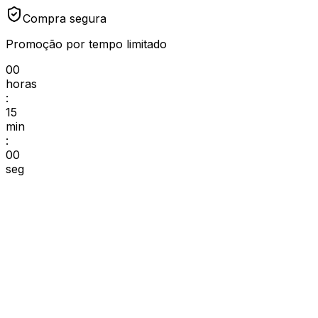
Compra segura
Promoção por tempo limitado
00
horas
:
15
min
:
00
seg