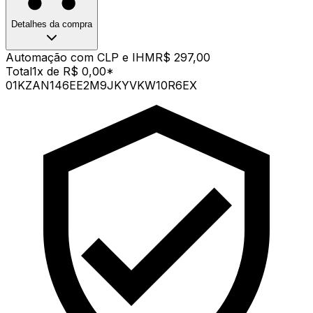
Detalhes da compra
Automação com CLP e IHM
R$ 297,00
Total
1x de R$ 0,00
*
01KZAN146EE2M9JKYVKW10R6EX