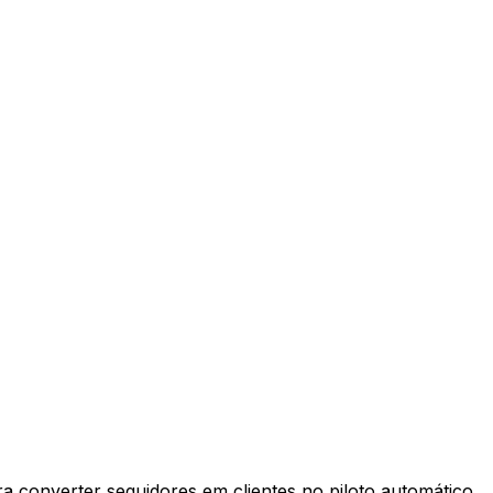
a converter seguidores em clientes no piloto automático.