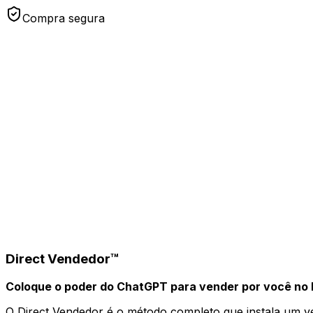
Compra segura
Direct Vendedor™
Coloque o poder do ChatGPT para vender por você no 
O Direct Vendedor é o método completo que instala um ven