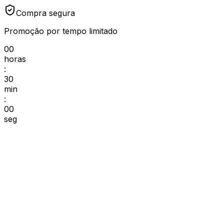
Compra segura
Promoção por tempo limitado
00
horas
:
30
min
:
00
seg