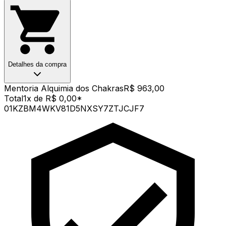
Detalhes da compra
Mentoria Alquimia dos Chakras
R$ 963,00
Total
1x de R$ 0,00
*
01KZBM4WKV81D5NXSY7ZTJCJF7