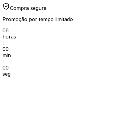
Compra segura
Promoção por tempo limitado
06
horas
:
00
min
:
00
seg